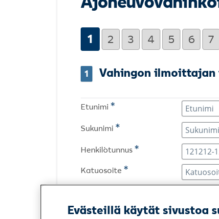
Ajoneuvovahinko
1
2
3
4
5
6
7
Vahingon ilmoittajan 
1
*
Etunimi
*
Sukunimi
*
Henkilötunnus
*
Katuosoite
*
Postinumero
Evästeillä käytät sivustoa s
*
Paikkakunta