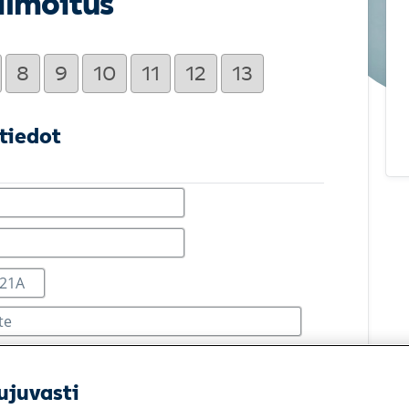
ilmoitus
8
9
10
11
12
13
tiedot
ujuvasti