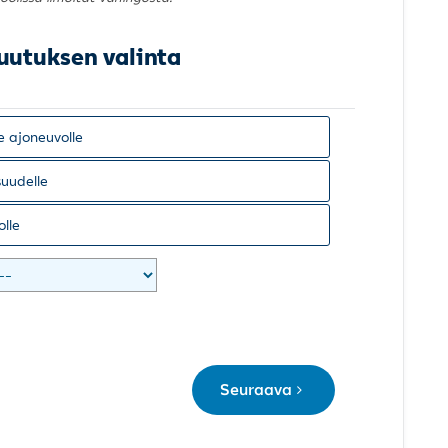
uutuksen valinta
e ajoneuvolle
uudelle
ölle
Seuraava