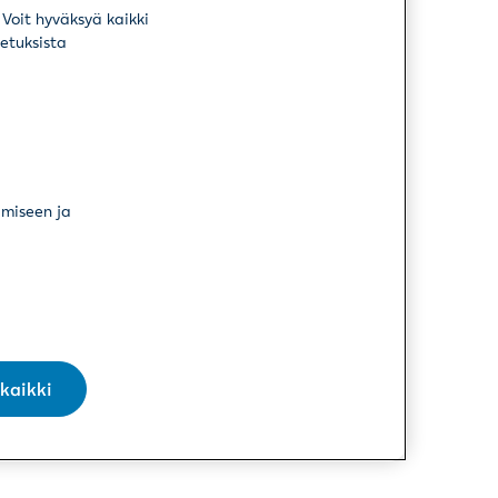
Voit hyväksyä kaikki
setuksista
ämiseen ja
kaikki