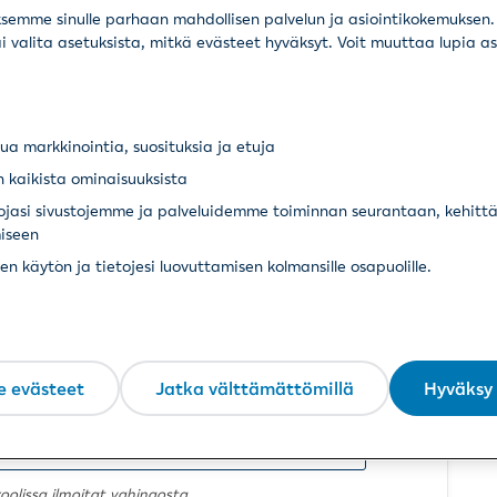
emme sinulle parhaan mahdollisen palvelun ja asiointikokemuksen. 
ai valita asetuksista, mitkä evästeet hyväksyt. Voit muuttaa lupia a
köpostiosoitetta
a markkinointia, suosituksia ja etuja
 kaikista ominaisuuksista
tuksenottajana
tojasi sivustojemme ja palveluidemme toiminnan seurantaan, kehitt
iseen
von haltijana
 käytön ja tietojesi luovuttamisen kolmansille osapuolille.
von omistajana
tajana
e evästeet
Jatka välttämättömillä
Hyväksy 
ltuutettu tai ilmoittaja
hingon kärsinyt
oolissa ilmoitat vahingosta.